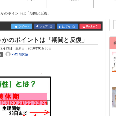
うかのポイントは「期間と反復」
ツイート
シェア
はてな
Pocket
0
うかのポイントは「期間と反復」
12月13日
更新日：
2016年01月30日
PMS 研究室
室