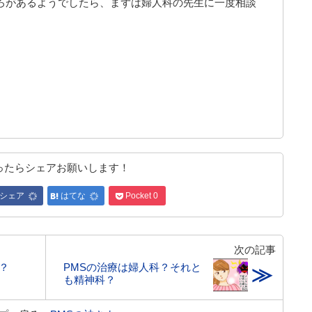
ろがあるようでしたら、まずは婦人科の先生に一度相談
ったらシェアお願いします！
シェア
はてな
Pocket
0
次の記事
？
PMSの治療は婦人科？それと
≫
も精神科？