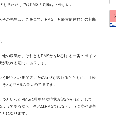
状を見ただけではPMSの判断は下せない。
人科の先生はどこを見て、PMS（月経前症候群）の判断
Twe
す。
。他の病気か、それともPMSかを区別する一番のポイン
状が現れる期間にあります。
という限られた期間内にその症状が現れるとともに、月経
。それがPMSの最大の特徴です。
うつといったPMSに典型的な症状が認められたとして
るようであるなら、それはPMSではなく、うつ病や卵巣
ことになります。