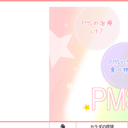
カラダの症状