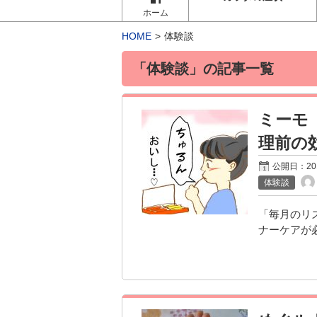
ホーム
HOME
体験談
「体験談」の記事一覧
ミーモ
理前の
公開日：
2
体験談
「毎月のリ
ナーケアが