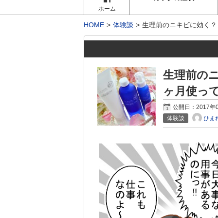
ホーム
HOME
体験談
生理前のニキビに効く？
生理前の
ヶ月使って
公開日：
2017年
ひま
体験談