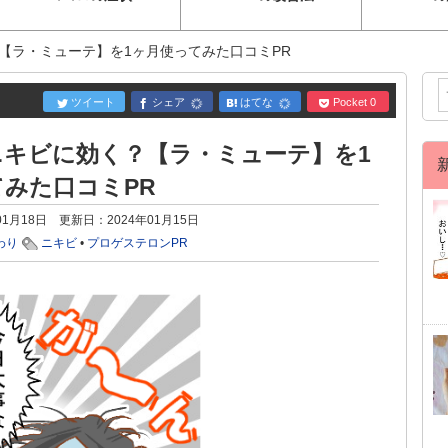
【ラ・ミューテ】を1ヶ月使ってみた口コミPR
ツイート
シェア
はてな
Pocket
0
ニキビに効く？【ラ・ミューテ】を1
みた口コミPR
01月18日
更新日：
2024年01月15日
わり
ニキビ
•
プロゲステロンPR