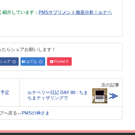
く紹介しています：
PMSサプリメント徹底分析！ルナベ
ったらシェアお願いします！
シェア
はてな
Pocket
0
次の記事
 予定
ルナベリー日記 DAY 80 : ちま
≫
ちまティザリングで
プへ戻る→
PMSの神さま