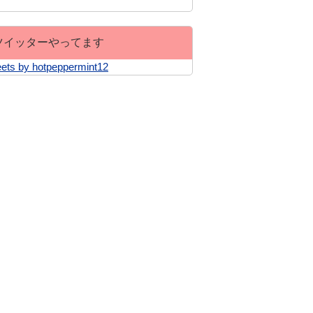
ツイッターやってます
ets by hotpeppermint12