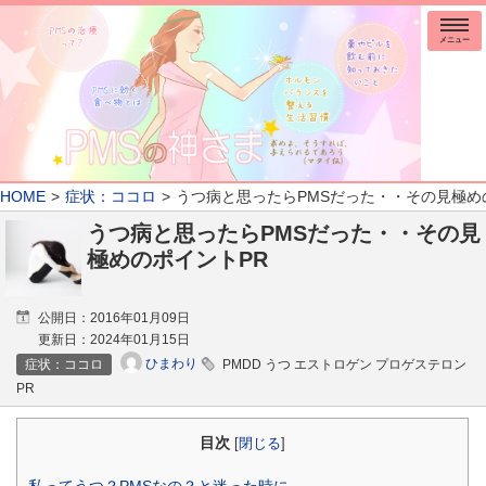
メニュー
HOME
症状：ココロ
うつ病と思ったらPMSだった・・その見極め
うつ病と思ったらPMSだった・・その見
極めのポイントPR
公開日：
2016年01月09日
更新日：
2024年01月15日
ひまわり
症状：ココロ
PMDD うつ エストロゲン プロゲステロン
PR
目次
[
閉じる
]
私ってうつ？PMSなの？と迷った時に