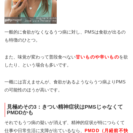
一般的に食欲がなくなるうつ病に対し、PMSは食欲が出るの
も特徴のひとつ。
また、味覚が変わって普段食べない
甘いものや辛いもの
を欲
したり、という場合も多いです。
一概には言えませんが、食欲があるようならうつ病よりPMS
の可能性のほうが高いです。
見極めその3：きつい精神症状はPMSじゃなくて
PMDDかも
それでもうつ病の疑いが消えず、精神的症状が特につらくて
仕事や日常生活に支障が出ているなら、
PMDD（月経前不快