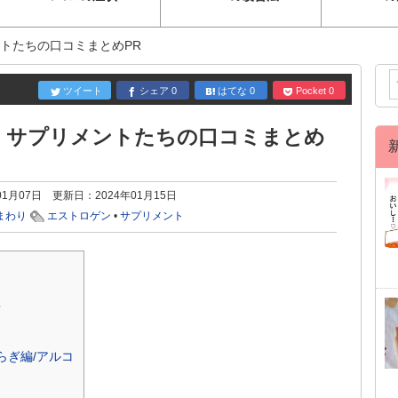
ントたちの口コミまとめPR
ツイート
シェア
0
はてな
0
Pocket
0
効くサプリメントたちの口コミまとめ
01月07日
更新日：
2024年01月15日
まわり
エストロゲン
•
サプリメント
？
らぎ編/アルコ