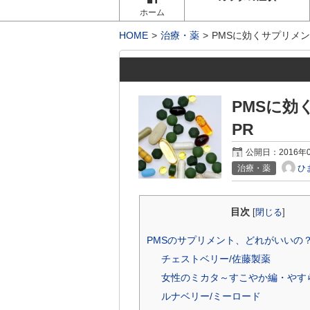
ホーム
HOME
治療・薬
PMSに効くサプリメ
PMSに
PR
公開日：
2016年
ひ
治療・薬
目次
[
閉じる
]
PMSのサプリメント、どれがいいの
チェストベリー/佐藤製薬
女性のミカタ～すこやか編・やす
ルナベリー/ミーロード