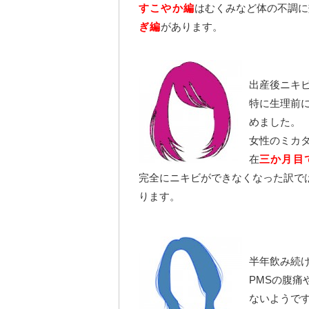
すこやか編
はむくみなど体の不調に
ぎ編
があります。
出産後ニキ
特に生理前
めました。
女性のミカ
在
三か月目
完全にニキビができなくなった訳で
ります。
半年飲み続
PMSの腹
ないようで