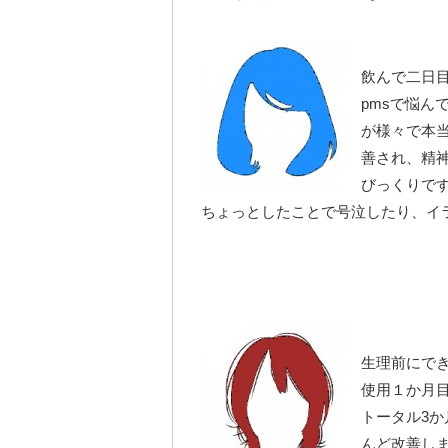
飲んで二日
pmsで悩ん
が様々で本
善され、精
びっくりで
ちょっとしたことで号泣したり、イ
生理前にで
使用１か月
トータル3
んど改善しま