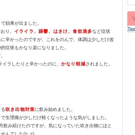
目で効果が出ました。
Twe
でおり、
イライラ、躁鬱、はきけ、食欲過多
など症状
当に辛かったのですが、これをのんで、体調は少しだけ改
神的症状もかなり楽になりました。
す。
ライラしたりと辛かったのに、
かなり軽減
されました。
きる
吹き出物対策
に飲み始めました。
目で生理痛が少しだけ軽くなったような気がしました。
か月飲み続けたのですが、気になっていた吹き出物にほと
せんでした(>_<)