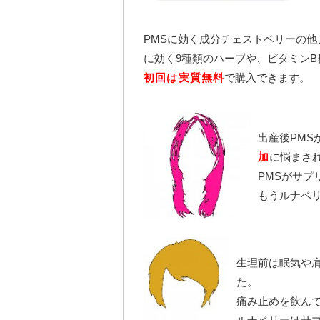
PMSに効く成分チェストベリーの
に効く9種類のハーブや、ビタミンB
初回は実質無料
で購入できます。
出産後PMS
加
に悩まさ
PMSがサ
もうルナベ
生理前は眠気や
た。
痛み止めを飲ん