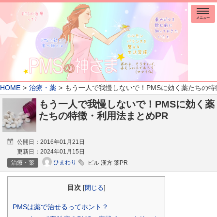
メニュー
HOME
治療・薬
もう一人で我慢しないで！PMSに効く薬たちの特
もう一人で我慢しないで！PMSに効く薬
たちの特徴・利用法まとめPR
公開日：
2016年01月21日
更新日：
2024年01月15日
ひまわり
治療・薬
ピル 漢方 薬PR
目次
[
閉じる
]
PMSは薬で治せるってホント？