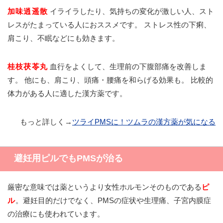
加味逍遥散
イライラしたり、気持ちの変化が激しい人、スト
レスがたまっている人におススメです。 ストレス性の下痢、
肩こり、不眠などにも効きます。
桂枝茯苓丸
血行をよくして、生理前の下腹部痛を改善しま
す。 他にも、肩こり、頭痛・腰痛を和らげる効果も。 比較的
体力がある人に適した漢方薬です。
もっと詳しく→
ツライPMSに！ツムラの漢方薬が気になる
避妊用ピルでもPMSが治る
厳密な意味では薬というより女性ホルモンそのものである
ピ
ル
。避妊目的だけでなく、PMSの症状や生理痛、子宮内膜症
の治療にも使われています。