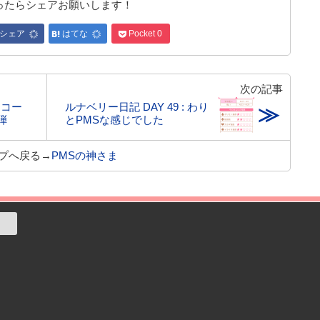
ったらシェアお願いします！
シェア
はてな
Pocket
0
次の記事
 コー
ルナベリー日記 DAY 49 : わり
≫
弾
とPMSな感じでした
プへ戻る→
PMSの神さま