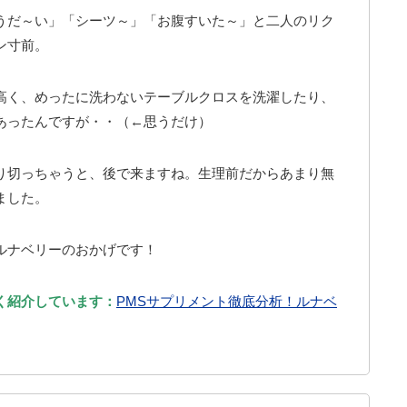
うだ～い」「シーツ～」「お腹すいた～」と二人のリク
ン寸前。
高く、めったに洗わないテーブルクロスを洗濯したり、
あったんですが・・（←思うだけ）
り切っちゃうと、後で来ますね。生理前だからあまり無
ました。
ルナベリーのおかげです！
く紹介しています：
PMSサプリメント徹底分析！ルナベ