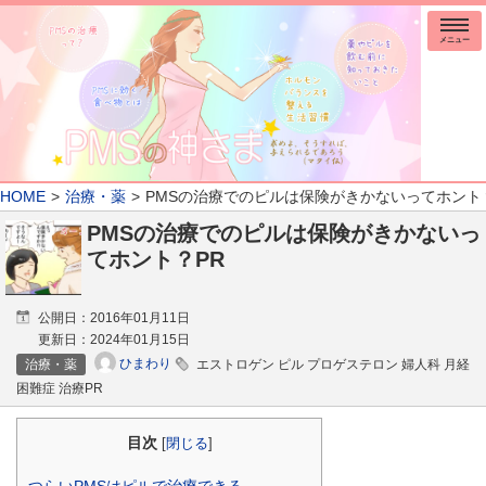
メニュー
HOME
治療・薬
PMSの治療でのピルは保険がきかないってホント
PMSの治療でのピルは保険がきかないっ
てホント？PR
公開日：
2016年01月11日
更新日：
2024年01月15日
ひまわり
治療・薬
エストロゲン ピル プロゲステロン 婦人科 月経
困難症 治療PR
目次
[
閉じる
]
つらいPMSはピルで治療できる