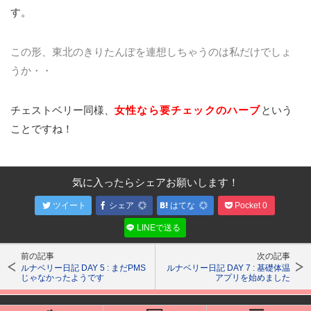
す。
この形、東北のきりたんぽを連想しちゃうのは私だけでしょ
うか・・
チェストベリー同様、
女性なら要チェックのハーブ
という
ことですね！
気に入ったらシェアお願いします！
ツイート
シェア
はてな
Pocket
0
LINEで送る
前の記事
次の記事
ルナベリー日記 DAY 5 : まだPMS
ルナベリー日記 DAY 7 : 基礎体温
じゃなかったようです
アプリを始めました