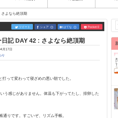
 : さよなら絶頂期
ツイート
シェア
はてな
Pocket
0
記 DAY 42 : さよなら絶頂期
04月17日
わり
日と打って変わって寝ざめの悪い朝でした。
という感じがありません。体温も下がってたし、排卵した
手帳通りです。すごいぞ、リズム手帳。