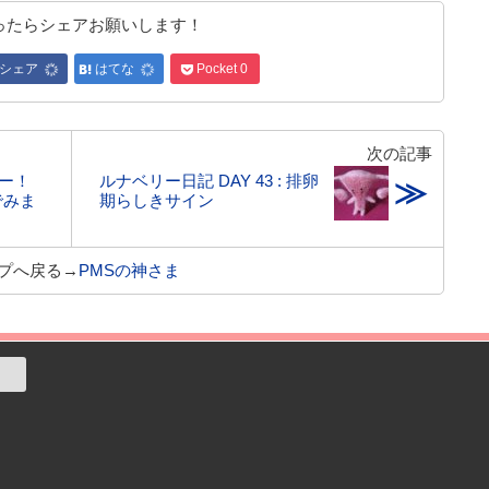
ったらシェアお願いします！
シェア
はてな
Pocket
0
次の記事
ー！
ルナベリー日記 DAY 43 : 排卵
≫
でみま
期らしきサイン
プへ戻る→
PMSの神さま